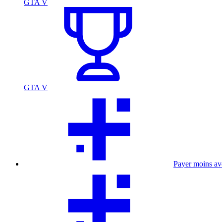
GTA V
GTA V
Payer moins a