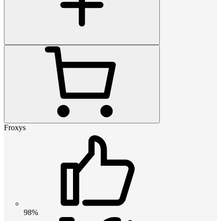
Froxys
98%