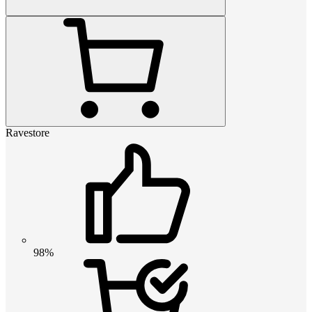
Ravestore
98%