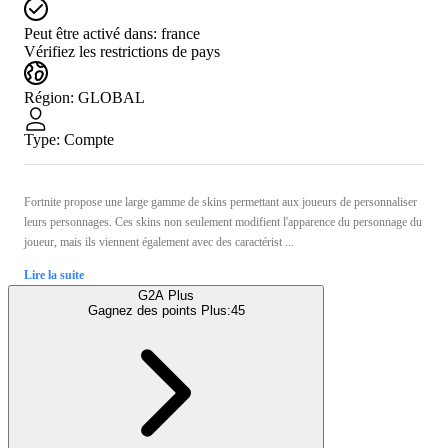
Peut être activé dans:
france
Vérifiez les restrictions de pays
Région
:
GLOBAL
Type
:
Compte
Fortnite propose une large gamme de skins permettant aux joueurs de personnaliser
leurs personnages. Ces skins non seulement modifient l'apparence du personnage du
joueur, mais ils viennent également avec des caractérist ...
Lire la suite
G2A Plus
Gagnez des points Plus:
45