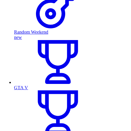
Random Weekend
new
GTA V