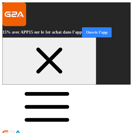
15% avec APP15 sur le 1er achat dans l’app
Ouvrir l’app