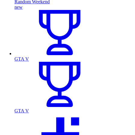
Random Weekend
new
GTA V
GTA V