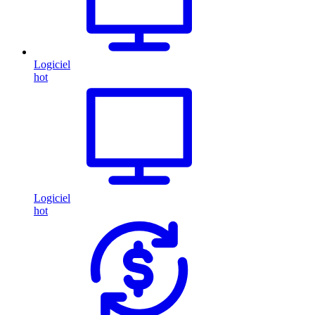
Logiciel
hot
Logiciel
hot