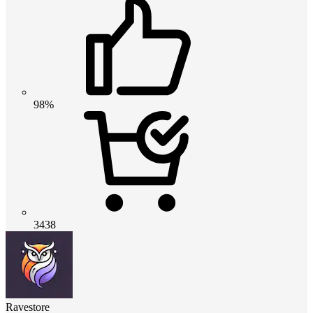
98%
3438
Ravestore