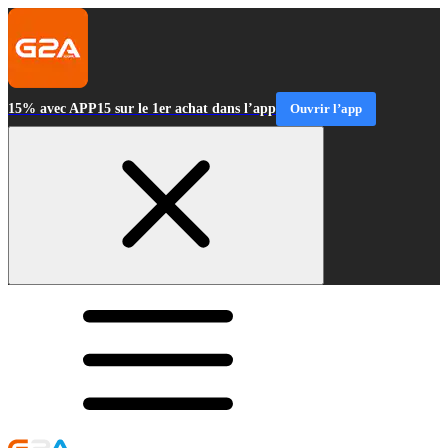
15% avec APP15 sur le 1er achat dans l’app
Ouvrir l’app