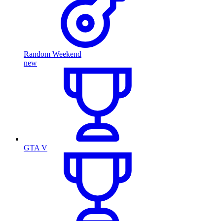
Random Weekend
new
GTA V