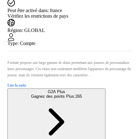
Peut être activé dans:
france
Vérifiez les restrictions de pays
Région
:
GLOBAL
Type
:
Compte
Fortnite propose une large gamme de skins permettant aux joueurs de personnaliser
leurs personnages. Ces skins non seulement modifient l'apparence du personnage du
joueur, mais ils viennent également avec des caractérist ...
Lire la suite
G2A Plus
Gagnez des points Plus:
265