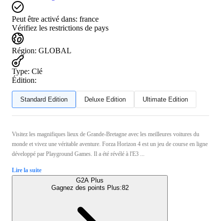
Peut être activé dans:
france
Vérifiez les restrictions de pays
Région
:
GLOBAL
Type
:
Clé
Édition:
Standard Edition
Deluxe Edition
Ultimate Edition
Visitez les magnifiques lieux de Grande-Bretagne avec les meilleures voitures du
monde et vivez une véritable aventure. Forza Horizon 4 est un jeu de course en ligne
développé par Playground Games. Il a été révélé à l'E3 ...
Lire la suite
G2A Plus
Gagnez des points Plus:
82