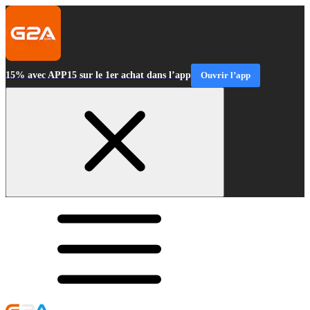
15% avec APP15 sur le 1er achat dans l’app
Ouvrir l’app