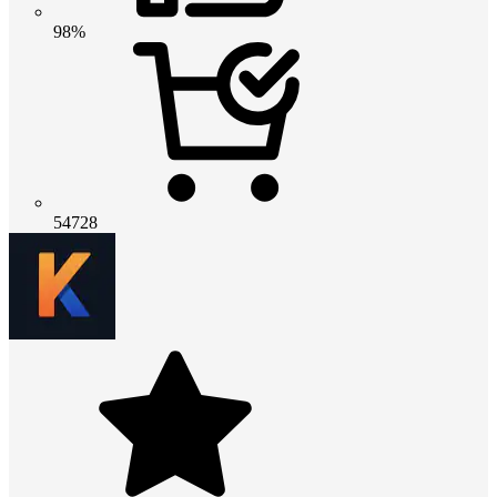
98%
54728