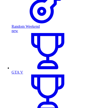
Random Weekend
new
GTA V