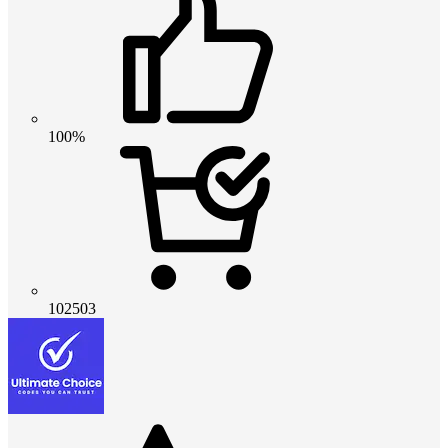
100%
102503