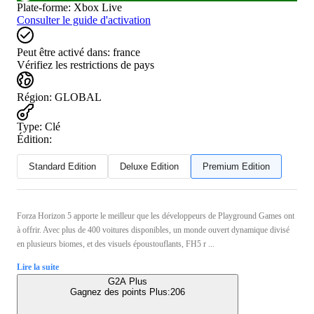
Plate-forme
:
Xbox Live
Consulter le guide d'activation
Peut être activé dans:
france
Vérifiez les restrictions de pays
Région
:
GLOBAL
Type
:
Clé
Édition:
Standard Edition
Deluxe Edition
Premium Edition
Forza Horizon 5 apporte le meilleur que les développeurs de Playground Games ont
à offrir. Avec plus de 400 voitures disponibles, un monde ouvert dynamique divisé
en plusieurs biomes, et des visuels époustouflants, FH5 r ...
Lire la suite
G2A Plus
Gagnez des points Plus:
206