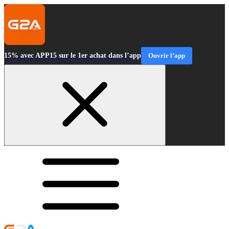
15% avec APP15 sur le 1er achat dans l’app
Ouvrir l’app