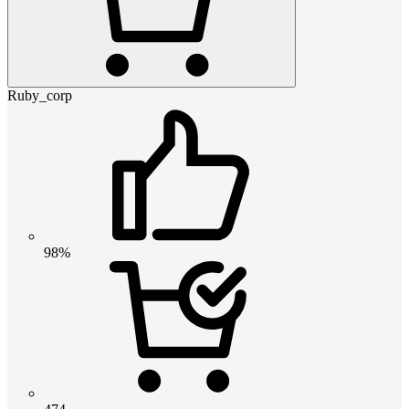
Ruby_corp
98%