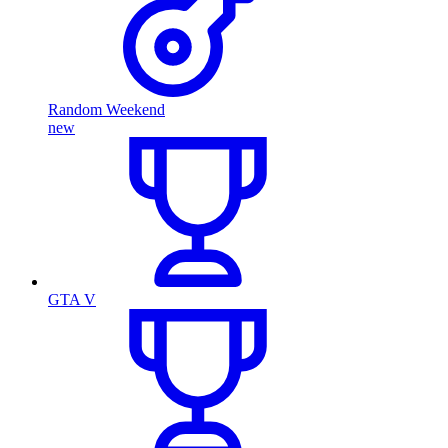
Random Weekend
new
GTA V