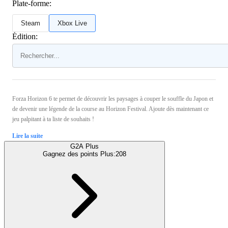
Plate-forme:
Steam
Xbox Live
Édition:
Forza Horizon 6 te permet de découvrir les paysages à couper le souffle du Japon et
de devenir une légende de la course au Horizon Festival. Ajoute dès maintenant ce
jeu palpitant à ta liste de souhaits !
Lire la suite
G2A Plus
Gagnez des points Plus:
208