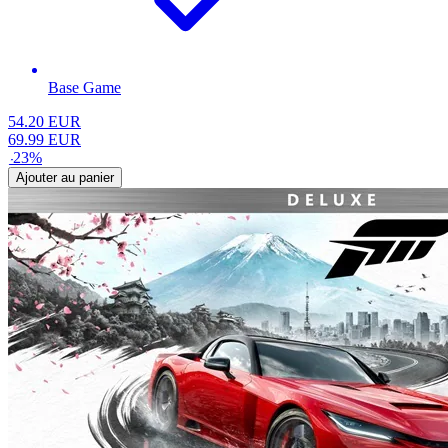
Base Game
54.20
EUR
69.99
EUR
-
23
%
Ajouter au panier