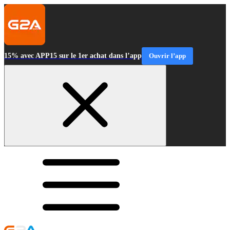
15% avec APP15 sur le 1er achat dans l’app
Ouvrir l’app