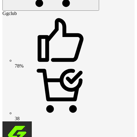
Ggclub
78%
38