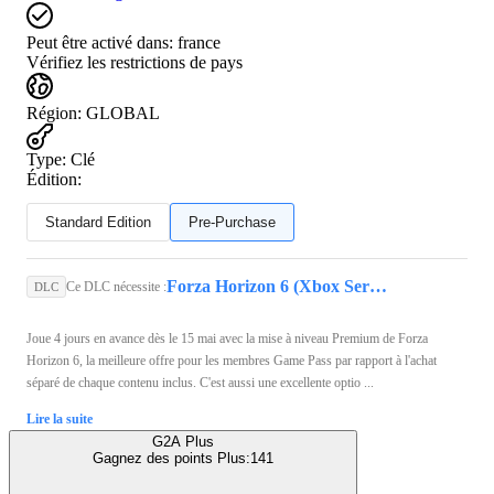
Peut être activé dans:
france
Vérifiez les restrictions de pays
Région
:
GLOBAL
Type
:
Clé
Édition:
Standard Edition
Pre-Purchase
Forza Horizon 6 (Xbox Series X/S, PC) - Xbox Live Key - GLOBAL
Ce DLC nécessite :
DLC
Joue 4 jours en avance dès le 15 mai avec la mise à niveau Premium de Forza
Horizon 6, la meilleure offre pour les membres Game Pass par rapport à l'achat
séparé de chaque contenu inclus. C'est aussi une excellente optio ...
Lire la suite
G2A Plus
Gagnez des points Plus:
141