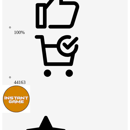
100%
44163