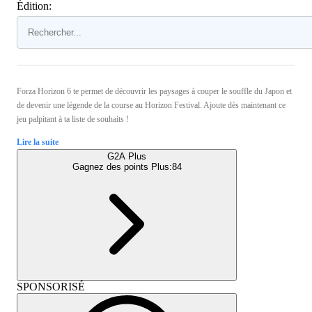
Édition:
Forza Horizon 6 te permet de découvrir les paysages à couper le souffle du Japon et
de devenir une légende de la course au Horizon Festival. Ajoute dès maintenant ce
jeu palpitant à ta liste de souhaits !
Lire la suite
G2A Plus
Gagnez des points Plus:
84
SPONSORISÉ