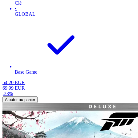
Clé
•
GLOBAL
Base Game
54.20
EUR
69.99
EUR
-
23
%
Ajouter au panier