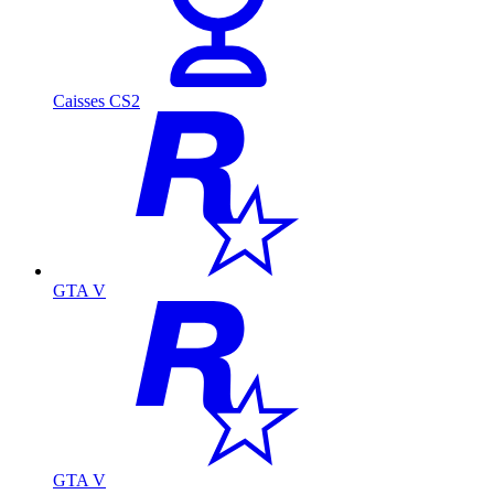
Caisses CS2
GTA V
GTA V