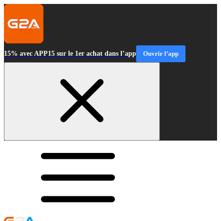
15% avec APP15 sur le 1er achat dans l’app
Ouvrir l’app