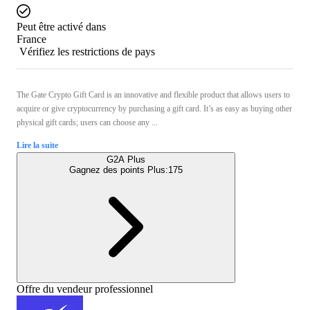
Peut être activé dans
France
Vérifiez les restrictions de pays
The Gate Crypto Gift Card is an innovative and flexible product that allows users to
acquire or give cryptocurrency by purchasing a gift card. It’s as easy as buying other
physical gift cards; users can choose any ...
Lire la suite
G2A Plus
Gagnez des points Plus:
175
Offre du vendeur professionnel