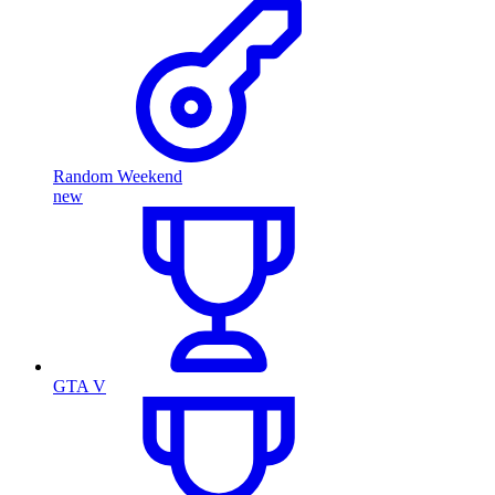
Random Weekend
new
GTA V