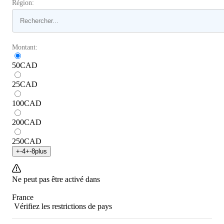
Région:
Montant:
50
CAD
25
CAD
100
CAD
200
CAD
250
CAD
+
-4
+
-8
plus
Ne peut pas être activé dans
France
Vérifiez les restrictions de pays