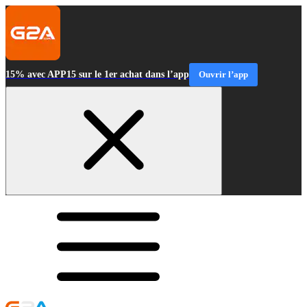
15% avec APP15 sur le 1er achat dans l’app
Ouvrir l’app