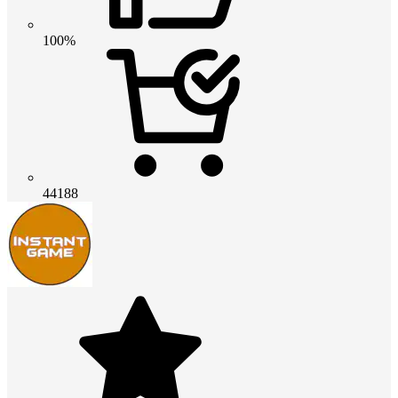
100%
44188