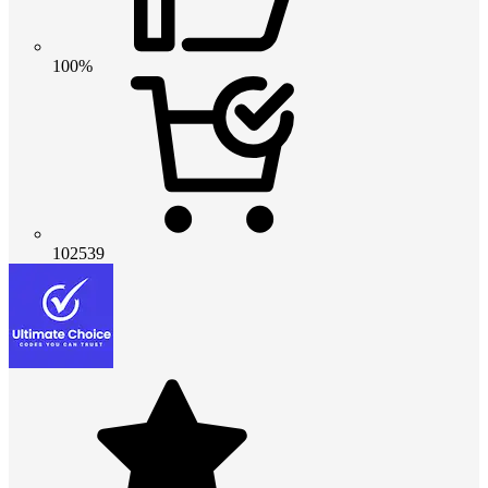
100%
102539