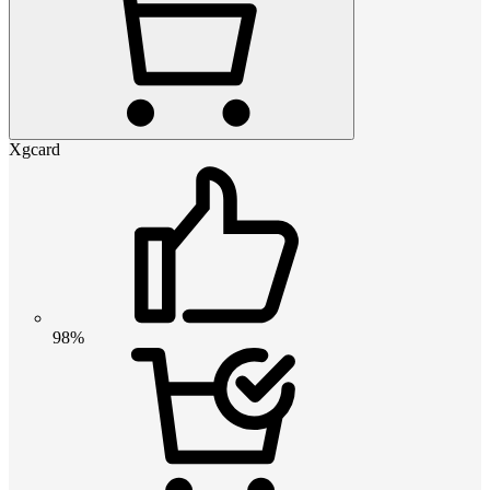
Xgcard
98%