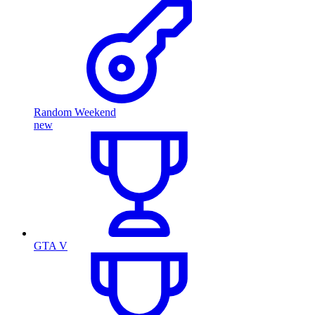
Random Weekend
new
GTA V