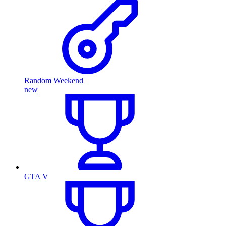
Random Weekend
new
GTA V