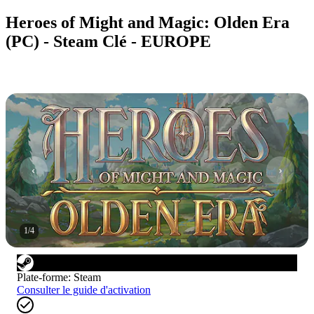
Heroes of Might and Magic: Olden Era
(PC) - Steam Clé - EUROPE
1
/
4
Plate-forme
:
Steam
Consulter le guide d'activation