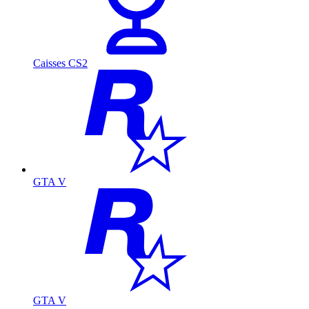
Caisses CS2
GTA V
GTA V