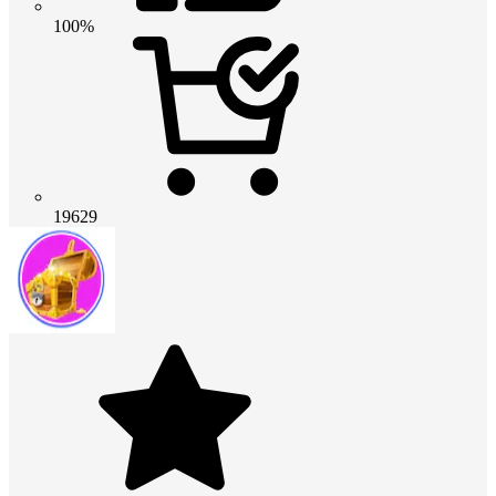
100%
19629