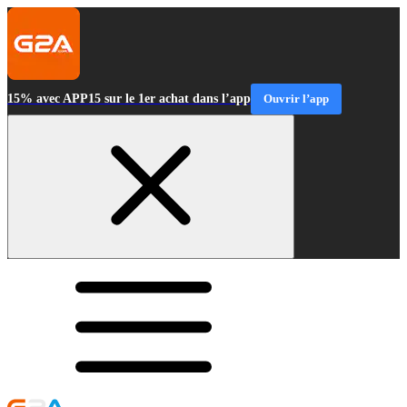
15% avec APP15 sur le 1er achat dans l’app
Ouvrir l’app