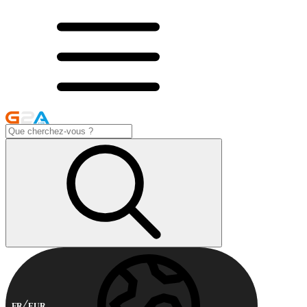
FR
EUR