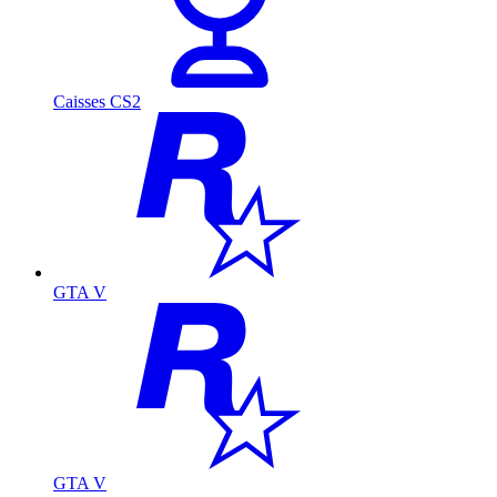
Caisses CS2
GTA V
GTA V