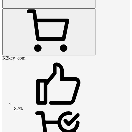
K2key_com
82%