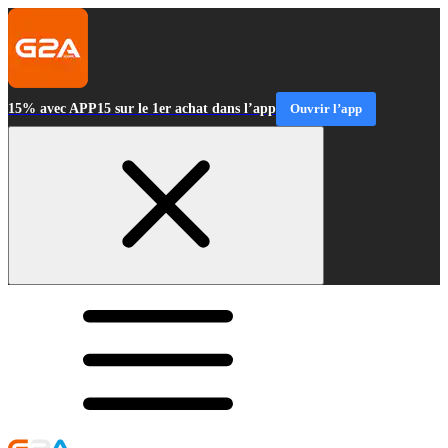
15% avec APP15 sur le 1er achat dans l’app
Ouvrir l’app