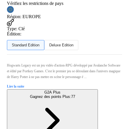
Vérifiez les restrictions de pays
Région
:
EUROPE
Type
:
Clé
Édition:
Standard Edition
Deluxe Edition
Hogwarts Legacy est un jeu vidéo d'action-RPG développé par Avalanche Software
et édité par Portkey Games. C'est le premier jeu se déroulant dans l'univers magique
de Harry Potter à ne pas mettre en scène le personnage é ...
Lire la suite
G2A Plus
Gagnez des points Plus:
77