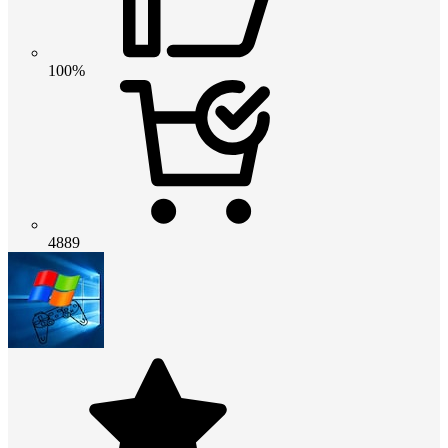
100%
4889