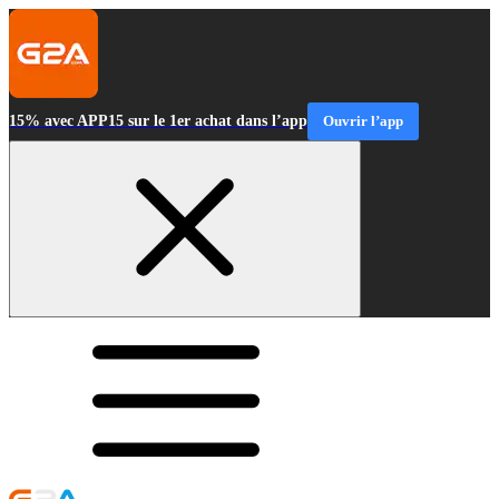
15% avec APP15 sur le 1er achat dans l’app
Ouvrir l’app