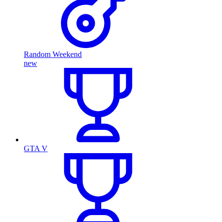
Random Weekend
new
GTA V