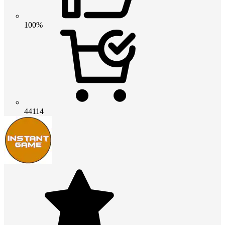
100%
44114