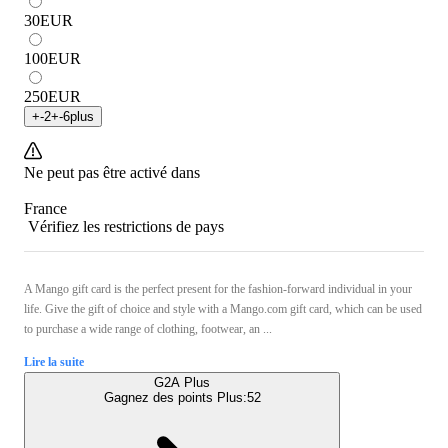
30
EUR
100
EUR
250
EUR
+
-2
+
-6
plus
Ne peut pas être activé dans
France
Vérifiez les restrictions de pays
A Mango gift card is the perfect present for the fashion-forward individual in your
life. Give the gift of choice and style with a Mango.com gift card, which can be used
to purchase a wide range of clothing, footwear, an ...
Lire la suite
G2A Plus
Gagnez des points Plus:
52