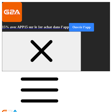
15% avec APP15 sur le 1er achat dans l’app
Ouvrir l’app