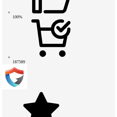
100%
187589