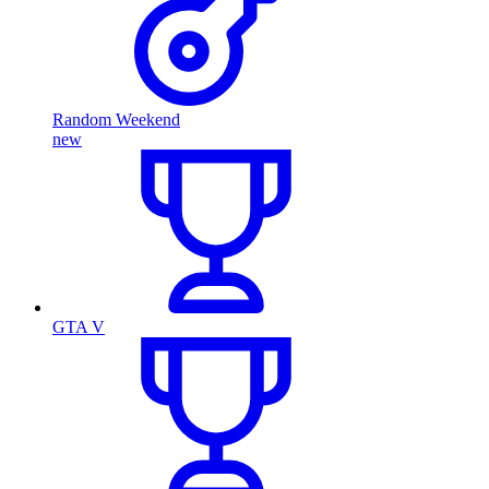
Random Weekend
new
GTA V