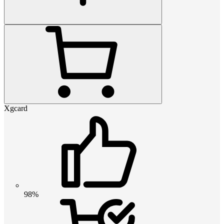
Xgcard
98%