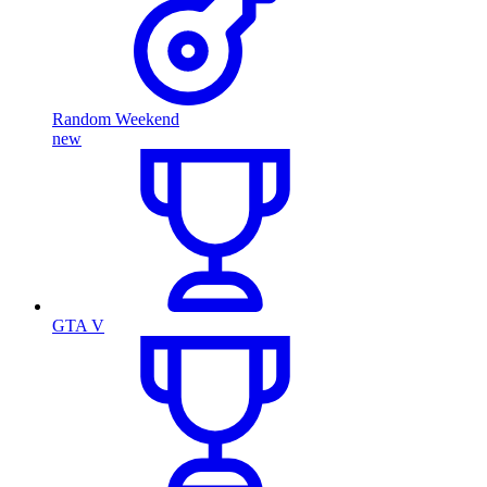
Random Weekend
new
GTA V