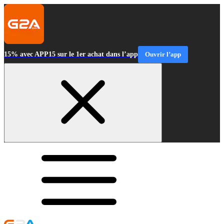
15% avec APP15 sur le 1er achat dans l’app
Ouvrir l’app