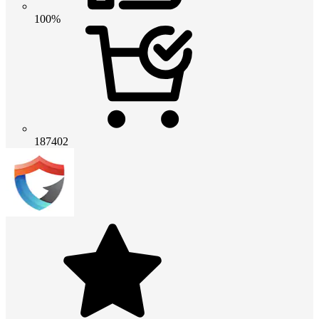
100%
187402