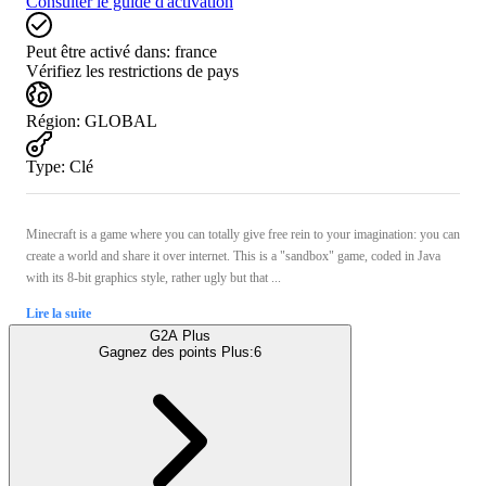
Consulter le guide d'activation
Peut être activé dans:
france
Vérifiez les restrictions de pays
Région
:
GLOBAL
Type
:
Clé
Minecraft is a game where you can totally give free rein to your imagination: you can
create a world and share it over internet. This is a "sandbox" game, coded in Java
with its 8-bit graphics style, rather ugly but that ...
Lire la suite
G2A Plus
Gagnez des points Plus:
6