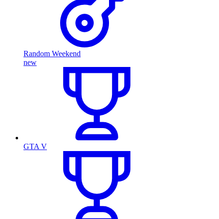
Random Weekend
new
GTA V