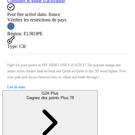
Consulter le guide d'activation
Peut être activé dans:
france
Vérifiez les restrictions de pays
Région
:
EUROPE
Type
:
Clé
Fight for your justice in MY HERO ONE'S JUSTICE! The popular manga and
anime series clashes head-to-head and Quirk-to-Quirk in this 3D arena fighter. Pave
your path and choose between hero or villain and battle through i ...
Lire la suite
G2A Plus
Gagnez des points Plus:
78