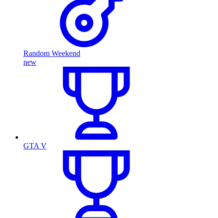
Random Weekend
new
GTA V