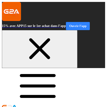
15% avec APP15 sur le 1er achat dans l’app
Ouvrir l’app