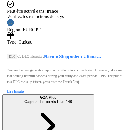
Peut être activé dans:
france
Vérifiez les restrictions de pays
Région
:
EUROPE
Type
:
Cadeau
Naruto Shippuden: Ultimate Ninja Storm 4 (PC) - Steam Key - GLOBAL
Ce DLC nécessite :
DLC
You are the new generation upon which the future is predicated. However, take care
that nothing harmful happens during your study and exam periods... Plot The plot of
this DLC picks up fifteen years after the Fourth Ninj ...
Lire la suite
G2A Plus
Gagnez des points Plus:
146