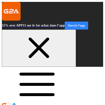
15% avec APP15 sur le 1er achat dans l’app
Ouvrir l’app