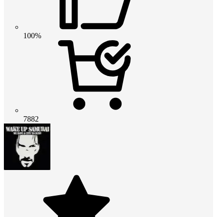
100%
7882