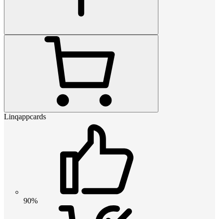
Linqappcards
90%