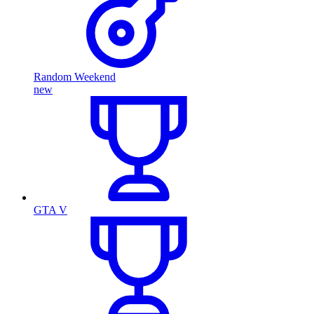
Random Weekend
new
GTA V