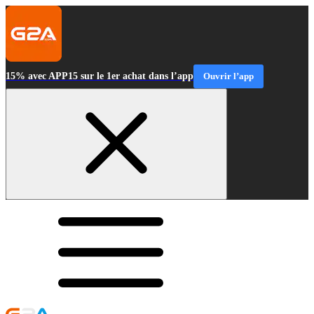
15% avec APP15 sur le 1er achat dans l’app
Ouvrir l’app