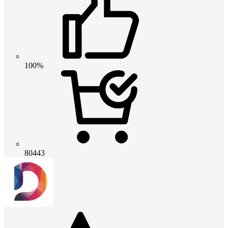
100%
80443