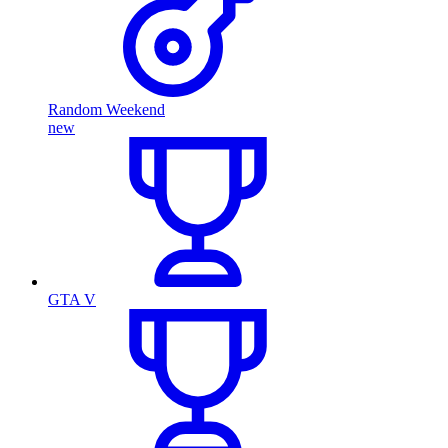
Random Weekend
new
GTA V