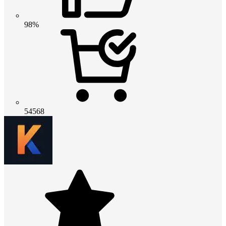
98%
54568