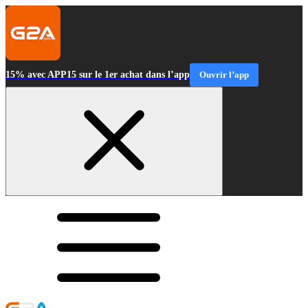
15% avec APP15 sur le 1er achat dans l’app
Ouvrir l’app