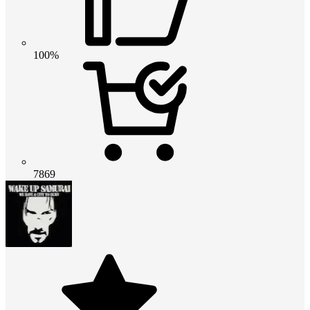
100%
7869