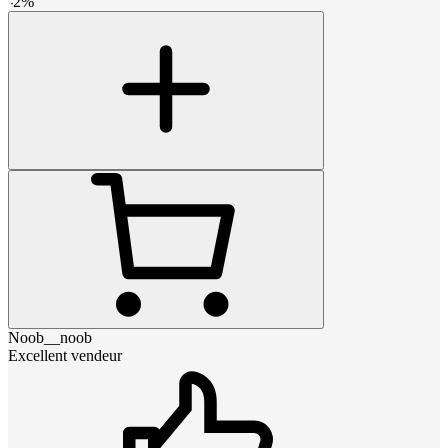
-
2
%
Noob__noob
Excellent vendeur