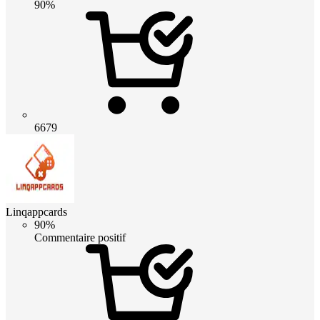
90%
6679
Linqappcards
90%
Commentaire positif