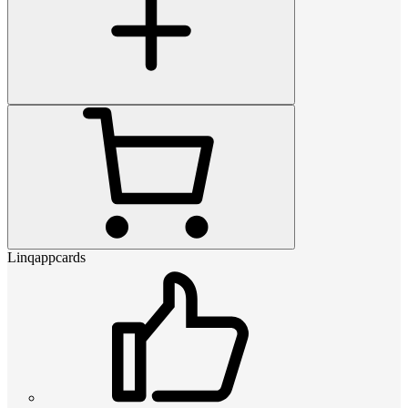
Linqappcards