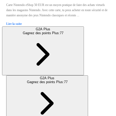
Carte Nintendo eShop 50 EUR est un moyen pratique de faire des achats virtuels
dans les magasins Nintendo. Avec cette carte, tu peux acheter en toute sécurité et de
manière anonyme des jeux Nintendo classiques et récents ...
Lire la suite
G2A Plus
Gagnez des points Plus:
77
G2A Plus
Gagnez des points Plus:
77