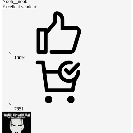
Noob__noob
Excellent vendeur
100%
7851