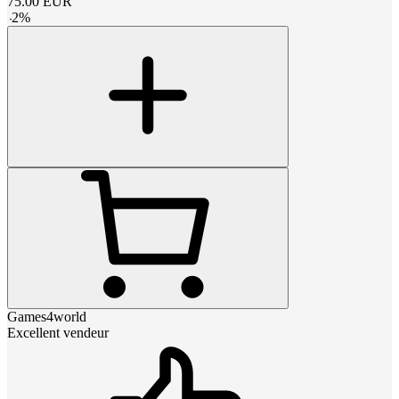
75.00
EUR
-
2
%
Games4world
Excellent vendeur