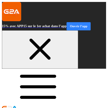
15% avec APP15 sur le 1er achat dans l’app
Ouvrir l’app