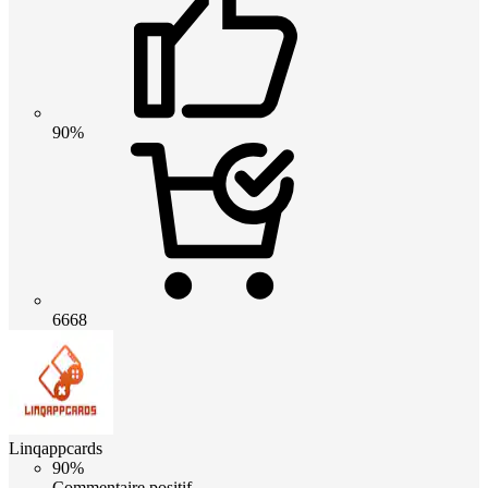
90%
6668
Linqappcards
90%
Commentaire positif