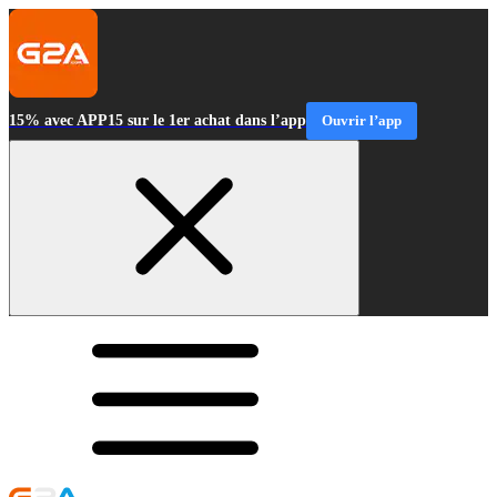
15% avec APP15 sur le 1er achat dans l’app
Ouvrir l’app