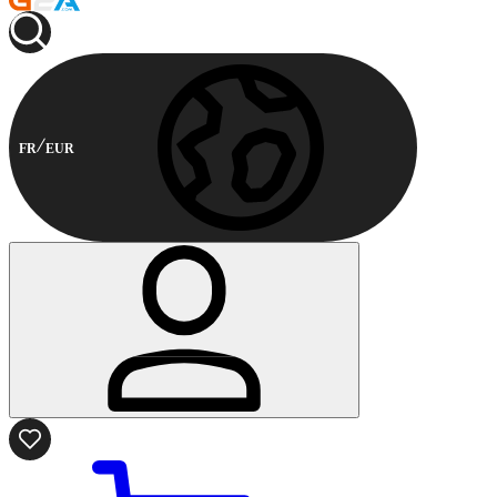
FR
EUR