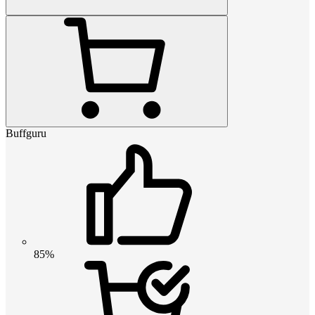
Buffguru
85%