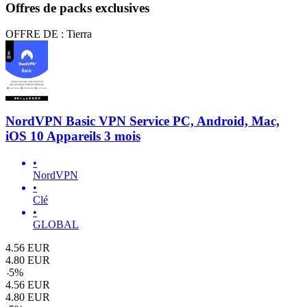
Offres de packs exclusives
OFFRE DE : Tierra
NordVPN Basic VPN Service PC, Android, Mac,
iOS 10 Appareils 3 mois
•
NordVPN
•
Clé
•
GLOBAL
4.56
EUR
4.80
EUR
-
5
%
4.56
EUR
4.80
EUR