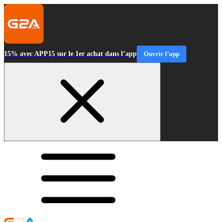
15% avec APP15 sur le 1er achat dans l’app
Ouvrir l’app