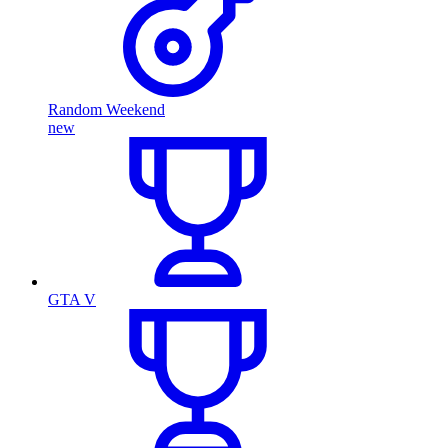
Random Weekend
new
GTA V