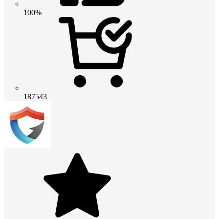
100%
187543