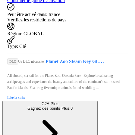
Consulter le guide d'activation
Peut être activé dans:
france
Vérifiez les restrictions de pays
Région
:
GLOBAL
Type
:
Clé
Planet Zoo Steam Key GLOBAL
Ce DLC nécessite :
DLC
All aboard, set sail for the Planet Zoo: Oceania Pack! Explore breathtaking
archipelagos and experience the beauty andculture of the continent’s sun-kissed
Pacific islands. Featuring five unique animals found waddling ...
Lire la suite
G2A Plus
Gagnez des points Plus:
8