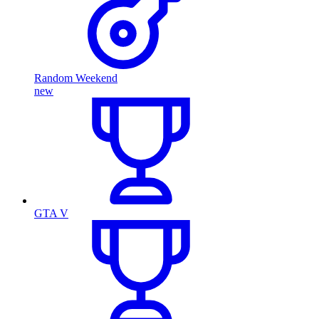
Random Weekend
new
GTA V