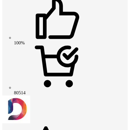
100%
80514