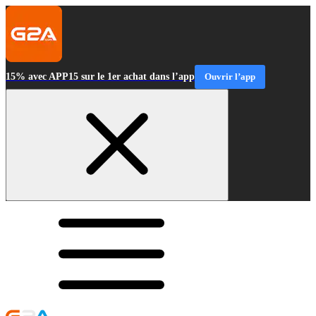
15% avec APP15 sur le 1er achat dans l’app
Ouvrir l’app