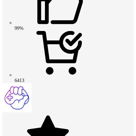
99%
6413