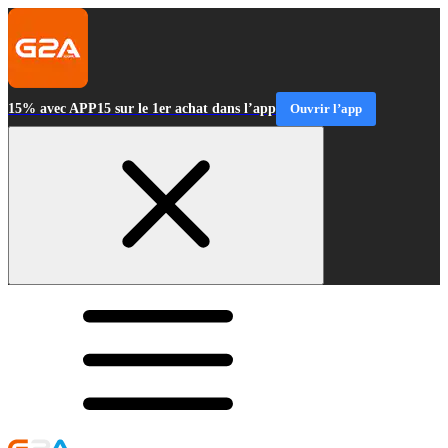
15% avec APP15 sur le 1er achat dans l’app
Ouvrir l’app