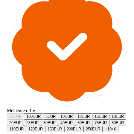
Meilleure offre
50
EUR
100
EUR
5
EUR
10
EUR
12
EUR
15
EUR
18
EUR
20
EUR
25
EUR
30
EUR
40
EUR
60
EUR
75
EUR
80
EUR
110
EUR
120
EUR
150
EUR
200
EUR
250
EUR
+
10
+
6