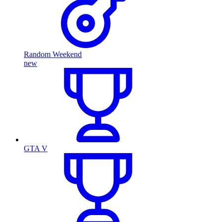
Random Weekend
new
GTA V