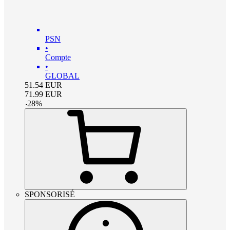
PSN
•
Compte
•
GLOBAL
51.54
EUR
71.99
EUR
-
28
%
SPONSORISÉ