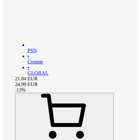
PSN
•
Compte
•
GLOBAL
21.84
EUR
24.99
EUR
-
13
%