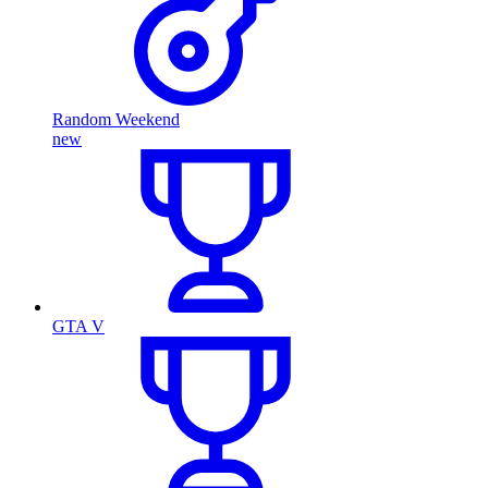
Random Weekend
new
GTA V