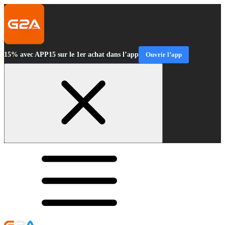
15% avec APP15 sur le 1er achat dans l’app
Ouvrir l’app