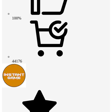
100%
44176