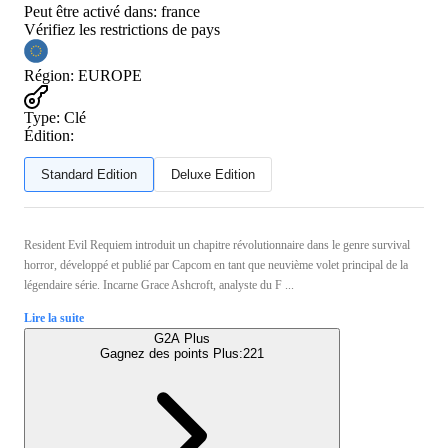
Peut être activé dans:
france
Vérifiez les restrictions de pays
Région
:
EUROPE
Type
:
Clé
Édition:
Standard Edition
Deluxe Edition
Resident Evil Requiem introduit un chapitre révolutionnaire dans le genre survival
horror, développé et publié par Capcom en tant que neuvième volet principal de la
légendaire série. Incarne Grace Ashcroft, analyste du F ...
Lire la suite
G2A Plus
Gagnez des points Plus:
221