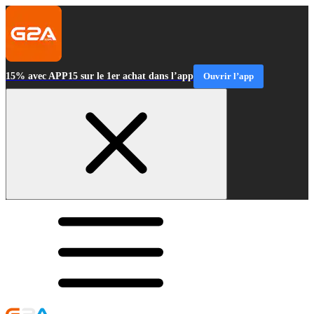
15% avec APP15 sur le 1er achat dans l’app
Ouvrir l’app