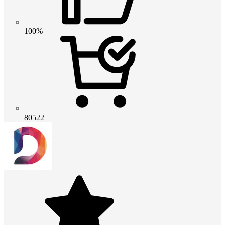
100%
80522