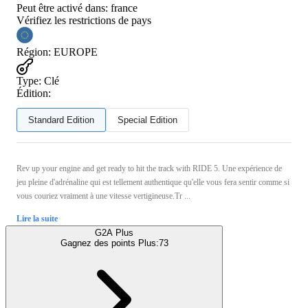
Peut être activé dans:
france
Vérifiez les restrictions de pays
Région
:
EUROPE
Type
:
Clé
Édition:
Standard Edition
Special Edition
Rev up your engine and get ready to hit the track with RIDE 5. Une expérience de
jeu pleine d'adrénaline qui est tellement authentique qu'elle vous fera sentir comme si
vous couriez vraiment à une vitesse vertigineuse.Tr ...
Lire la suite
G2A Plus
Gagnez des points Plus:
73