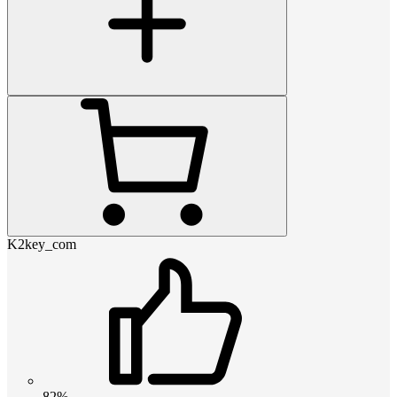
K2key_com
82%