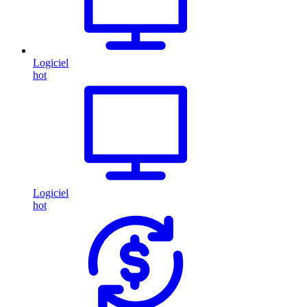
Logiciel
hot
Logiciel
hot