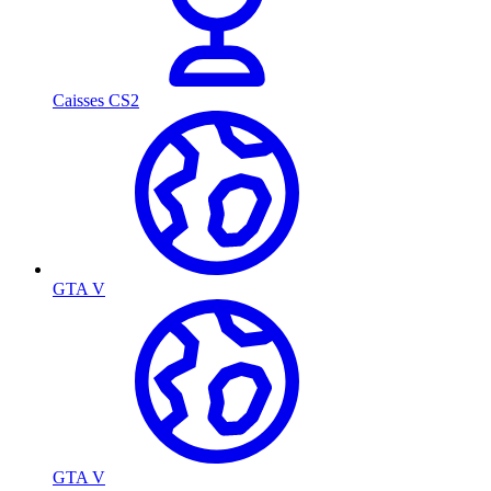
Caisses CS2
GTA V
GTA V