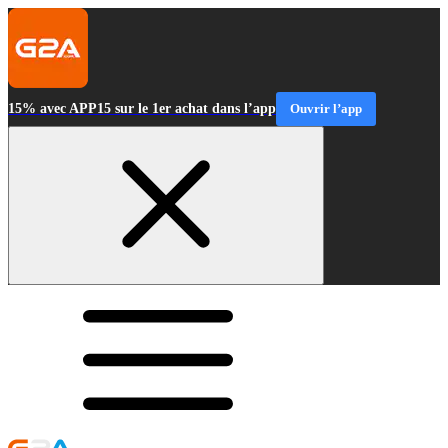
15% avec APP15 sur le 1er achat dans l’app
Ouvrir l’app