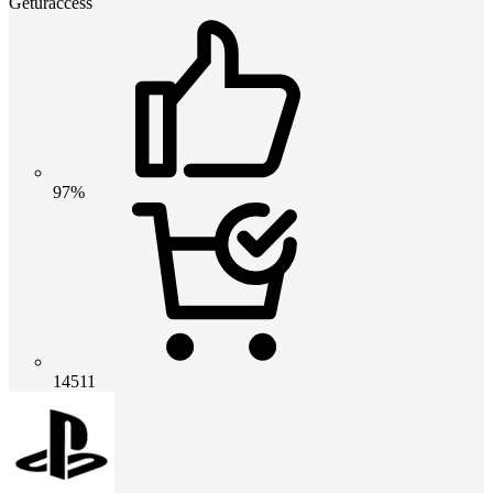
Geturaccess
97%
14511