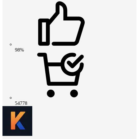
98%
54778