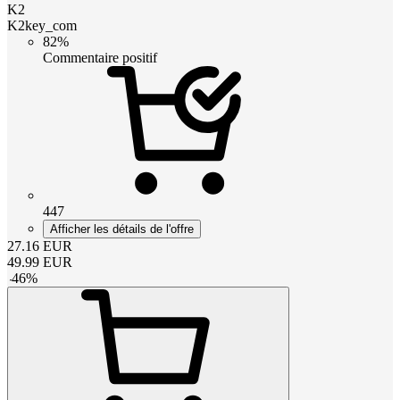
K2
K2key_com
82%
Commentaire positif
447
Afficher les détails de l'offre
27.16
EUR
49.99
EUR
-
46
%