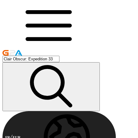
FR
EUR