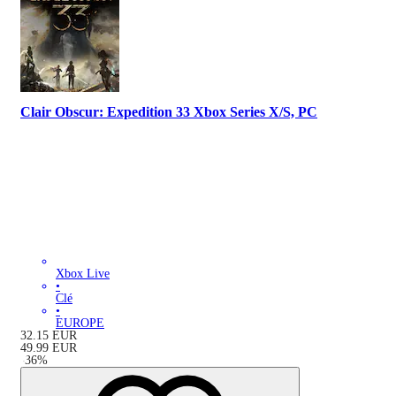
Clair Obscur: Expedition 33 Xbox Series X/S, PC
Xbox Live
•
Clé
•
EUROPE
32.15
EUR
49.99
EUR
-
36
%