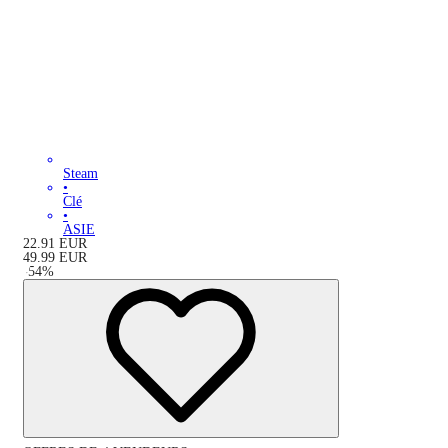
Steam
•
Clé
•
ASIE
22.91
EUR
49.99
EUR
-
54
%