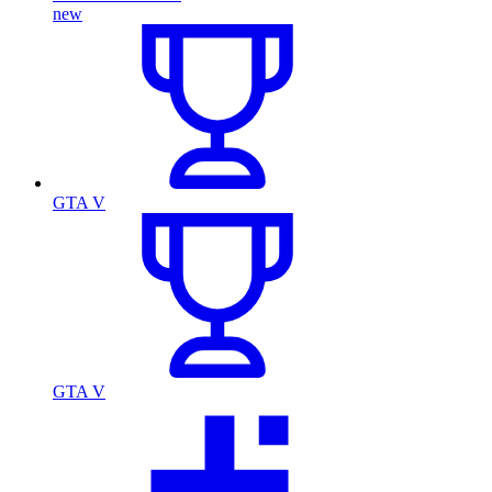
new
GTA V
GTA V