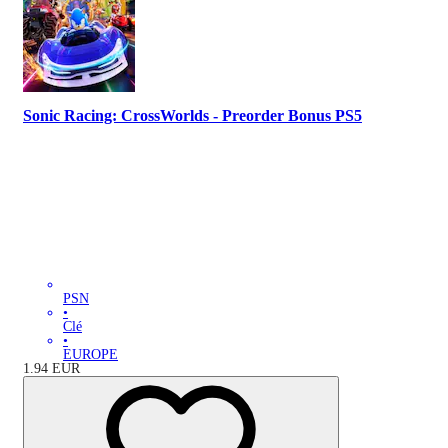
Sonic Racing: CrossWorlds - Preorder Bonus PS5
PSN
•
Clé
•
EUROPE
1.94
EUR