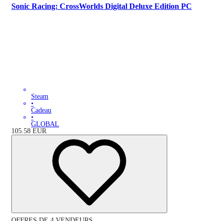
Sonic Racing: CrossWorlds Digital Deluxe Edition PC
Steam
•
Cadeau
•
GLOBAL
105.58
EUR
OFFRES DE 4 VENDEURS