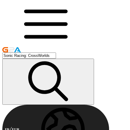
FR
EUR