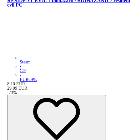
RESIDENT EVIL 7 biohazard / BIOHAZARD 7 resident
evil PC
Steam
•
Clé
•
EUROPE
8.10
EUR
29.99
EUR
-
73
%