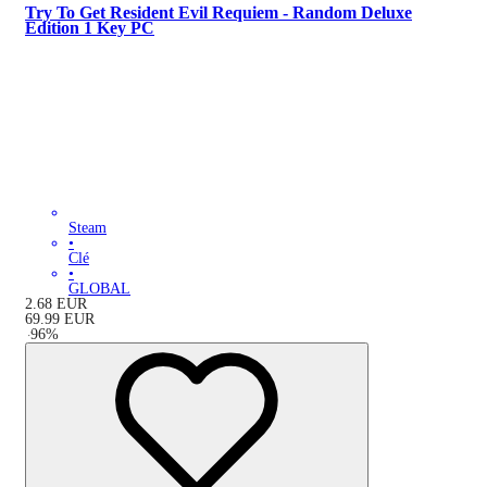
Try To Get Resident Evil Requiem - Random Deluxe
Edition 1 Key PC
Steam
•
Clé
•
GLOBAL
2.68
EUR
69.99
EUR
-
96
%