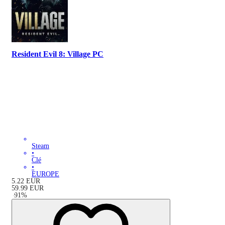
Resident Evil 8: Village PC
Steam
•
Clé
•
EUROPE
5.22
EUR
59.99
EUR
-
91
%