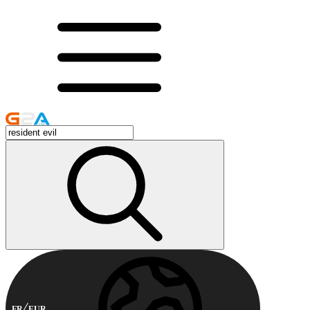
FR
EUR