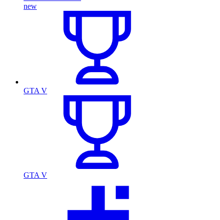
new
GTA V
GTA V