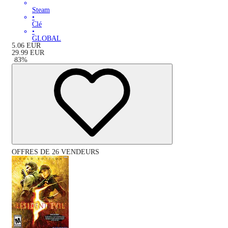
Steam
•
Clé
•
GLOBAL
5.06
EUR
29.99
EUR
-
83
%
OFFRES DE 26 VENDEURS