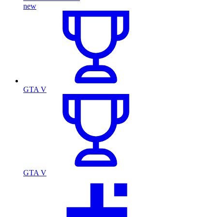
new
GTA V
GTA V