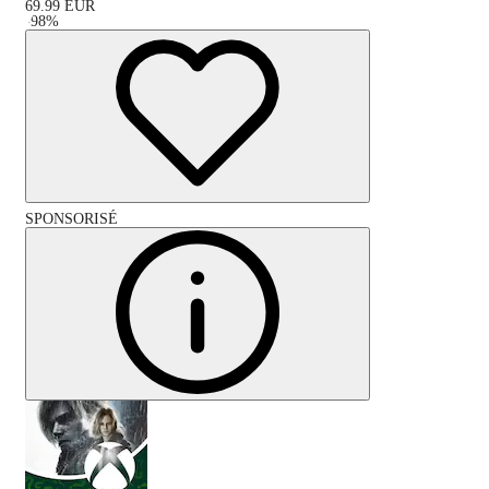
69.99
EUR
-
98
%
SPONSORISÉ