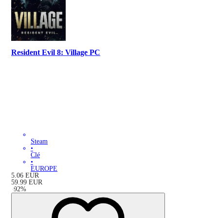
Resident Evil 8: Village PC
Steam
•
Clé
•
EUROPE
5.06
EUR
59.99
EUR
-
92
%