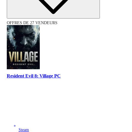
OFFRES DE 27 VENDEURS
Resident Evil 8: Village PC
Steam