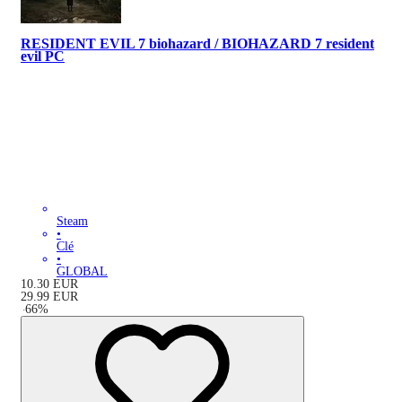
RESIDENT EVIL 7 biohazard / BIOHAZARD 7 resident
evil PC
Steam
•
Clé
•
GLOBAL
10.30
EUR
29.99
EUR
-
66
%