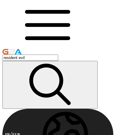
FR
EUR