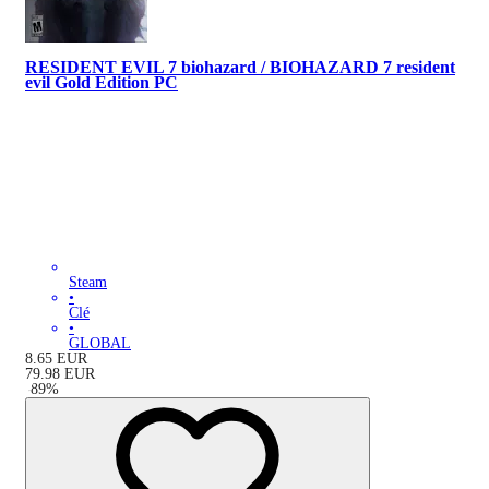
RESIDENT EVIL 7 biohazard / BIOHAZARD 7 resident
evil Gold Edition PC
Steam
•
Clé
•
GLOBAL
8.65
EUR
79.98
EUR
-
89
%