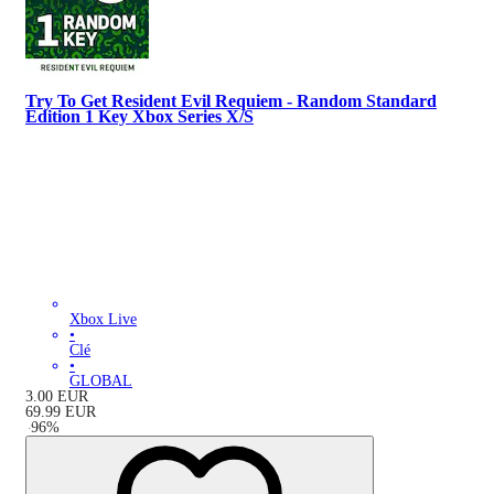
Try To Get Resident Evil Requiem - Random Standard
Edition 1 Key Xbox Series X/S
Xbox Live
•
Clé
•
GLOBAL
3.00
EUR
69.99
EUR
-
96
%