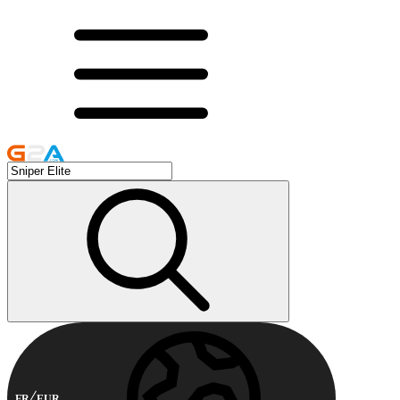
FR
EUR