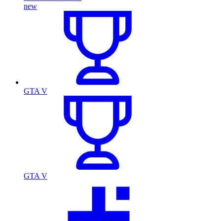
new
GTA V
GTA V