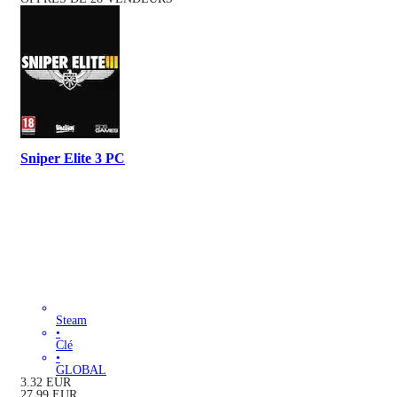
Sniper Elite 3 PC
Steam
•
Clé
•
GLOBAL
3.32
EUR
27.99
EUR