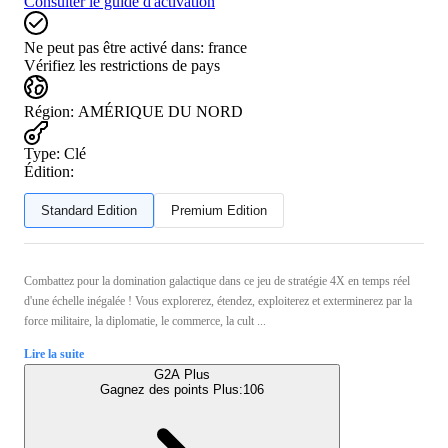
Consulter le guide d'activation
Ne peut pas être activé dans:
france
Vérifiez les restrictions de pays
Région
:
AMÉRIQUE DU NORD
Type
:
Clé
Édition:
Standard Edition
Premium Edition
Combattez pour la domination galactique dans ce jeu de stratégie 4X en temps réel
d'une échelle inégalée ! Vous explorerez, étendez, exploiterez et exterminerez par la
force militaire, la diplomatie, le commerce, la cult ...
Lire la suite
G2A Plus
Gagnez des points Plus:
106