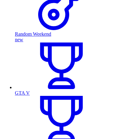
Random Weekend
new
GTA V