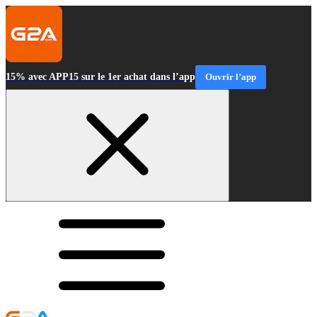
15% avec APP15 sur le 1er achat dans l’app
Ouvrir l’app