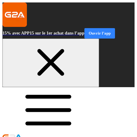
15% avec APP15 sur le 1er achat dans l’app
Ouvrir l’app