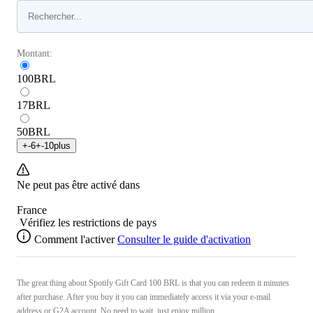
Montant:
100
BRL
17
BRL
50
BRL
+
-6
+
-10
plus
Ne peut pas être activé dans
France
Vérifiez les restrictions de pays
Comment l'activer
Consulter le guide d'activation
The great thing about Spotify Gift Card 100 BRL is that you can redeem it minutes
after purchase. After you buy it you can immediately access it via your e-mail
address or G2A account. No need to wait, just enjoy million ...