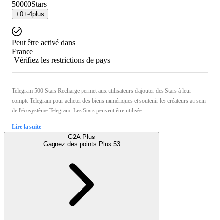
50000
Stars
+
0
+
-4
plus
Peut être activé dans
France
Vérifiez les restrictions de pays
Telegram 500 Stars Recharge permet aux utilisateurs d'ajouter des Stars à leur
compte Telegram pour acheter des biens numériques et soutenir les créateurs au sein
de l'écosystème Telegram. Les Stars peuvent être utilisée ...
Lire la suite
G2A Plus
Gagnez des points Plus:
53