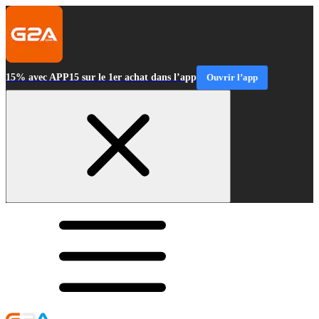
15% avec APP15 sur le 1er achat dans l’app
Ouvrir l’app