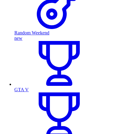
Random Weekend
new
GTA V