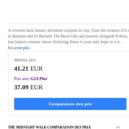
Loading...
Loading...
Loading...
Loading...
Loading
A reverent dark fantasy adventure sculpted in clay, from the creators of L
in Random and Fe.Become The Burnt One and journey alongside Potboy,
lost lantern creature whose flickering flame is your only hope in a w...
En savoir plus
Meilleur prix
41.21
EUR
Prix avec
G2A Plus
37.09
EUR
Comparaison des prix
THE MIDNIGHT WALK COMPARAISON DES PRIX