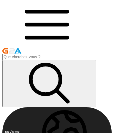
FR
EUR