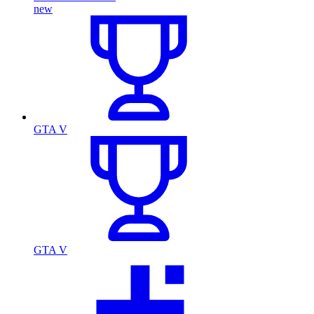
new
GTA V
GTA V