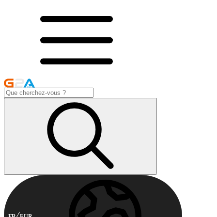
FR
EUR