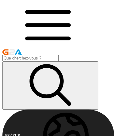
FR
EUR