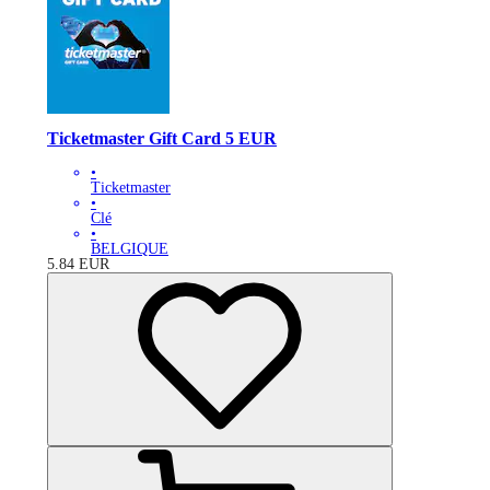
Ticketmaster Gift Card 5 EUR
•
Ticketmaster
•
Clé
•
BELGIQUE
5.84
EUR