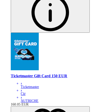
Ticketmaster Gift Card 150 EUR
•
Ticketmaster
•
Clé
•
AUTRICHE
160.05
EUR