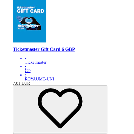
Ticketmaster Gift Card 6 GBP
•
Ticketmaster
•
Clé
•
ROYAUME-UNI
7.81
EUR