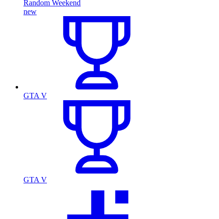
Random Weekend
new
GTA V
GTA V