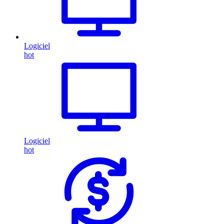
Logiciel
hot
Logiciel
hot