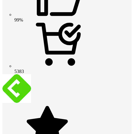
99%
5383