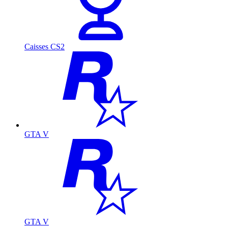
Caisses CS2
GTA V
GTA V