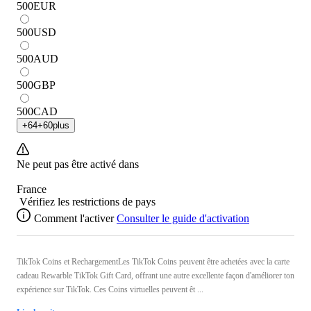
500
EUR
500
USD
500
AUD
500
GBP
500
CAD
+
64
+
60
plus
Ne peut pas être activé dans
France
Vérifiez les restrictions de pays
Comment l'activer
Consulter le guide d'activation
TikTok Coins et RechargementLes TikTok Coins peuvent être achetées avec la carte
cadeau Rewarble TikTok Gift Card, offrant une autre excellente façon d'améliorer ton
expérience sur TikTok. Ces Coins virtuelles peuvent êt ...