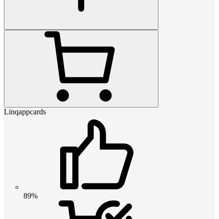
Linqappcards
89%