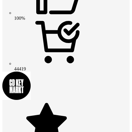
100%
44419