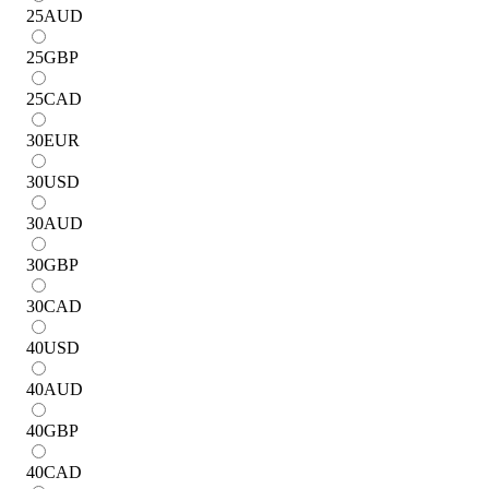
25
AUD
25
GBP
25
CAD
30
EUR
30
USD
30
AUD
30
GBP
30
CAD
40
USD
40
AUD
40
GBP
40
CAD