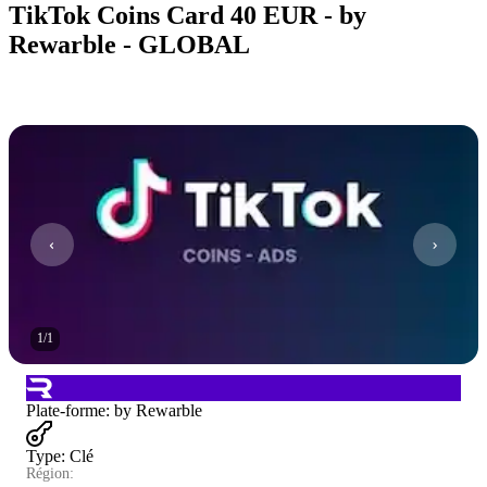
TikTok Coins Card 40 EUR - by
Rewarble - GLOBAL
1
/
1
Plate-forme
:
by Rewarble
Type
:
Clé
Région: