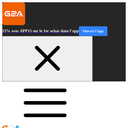
15% avec APP15 sur le 1er achat dans l’app
Ouvrir l’app