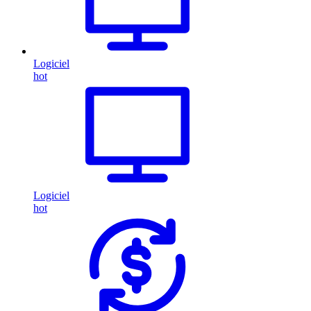
Logiciel
hot
Logiciel
hot